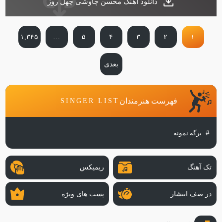
دانلود آهنگ محسن چاوشی چهل روز
…
۱,۳۴۵
۵
۴
۳
۲
۱
بعدی
فهرست هنرمندان
SINGER LIST
برگه نمونه
تک آهنگ
ریمیکس
در صف انتشار
پست های ویژه