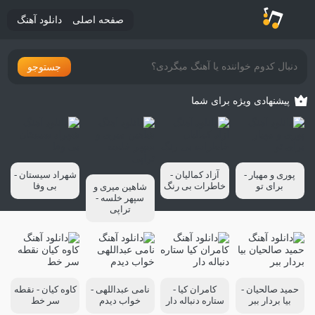
صفحه اصلی
دانلود آهنگ
جستوجو
پیشنهادی ویژه برای شما
پوری و مهیار -
آزاد کمالیان -
شهراد سیستان -
برای تو
خاطرات بی رنگ
بی وفا
شاهین میری و
سپهر خلسه -
تراپی
حمید صالحیان -
کامران کیا -
نامی عبداللهی -
کاوه کیان - نقطه
بیا بردار ببر
ستاره دنباله دار
خواب دیدم
سر خط