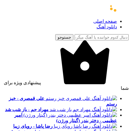
صفحه اصلی
دانلود آهنگ
جستوجو
پیشنهادی ویژه برای
شما
علی قمصری - خیز
رستم
مهراد جم - باز شب شد
امیر
عظیمی - دختر بندر (گیتار ورژن)
رضا پاشا - رویای زیبا