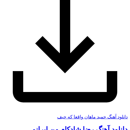
دانلود آهنگ حمید ماهان واقعا که حیف
دانلود آهنگ رضا شادکام من ایرانم