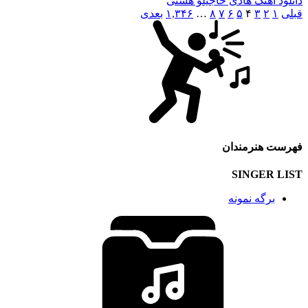
دانلود آهنگ هادی حاجیلو هستی
قبلی
۱
۲
۳
۴
۵
۶
۷
۸
…
۱,۳۴۶
بعدی
فهرست هنرمندان
SINGER LIST
برگه نمونه