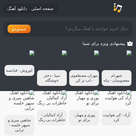
صفحه اصلی
دانلود آهنگ
جستوجو
پیشنهادی ویژه برای شما
کوروش - فیانسه
شهرام
مهران مصطفوی
سیا - دختر
معصومیان - پناه
- لب تر کن
خوشگله
آراد - کی هواییت
پوری و مهیار -
آزاد کمالیان -
کرد
برای تو
خاطرات بی رنگ
شاهین میری و
سپهر خلسه -
تراپی