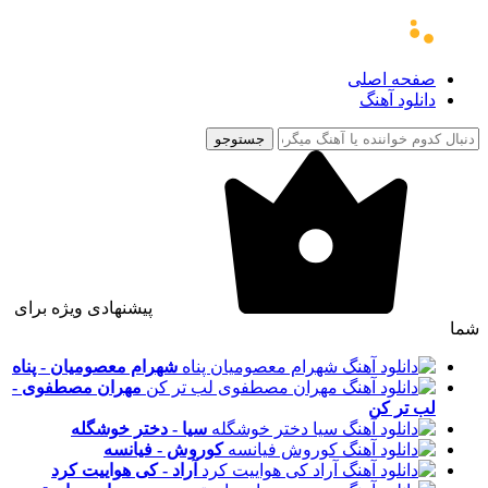
صفحه اصلی
دانلود آهنگ
جستوجو
پیشنهادی ویژه برای
شما
شهرام معصومیان - پناه
مهران مصطفوی -
لب تر کن
سیا - دختر خوشگله
کوروش - فیانسه
آراد - کی هواییت کرد