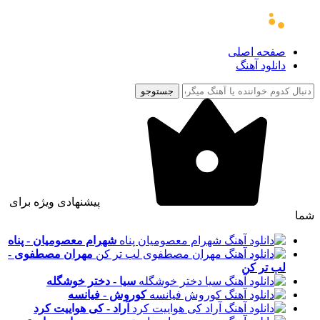
صفحه اصلی
دانلود آهنگ
جستوجو
پیشنهادی ویژه برای
شما
شهرام معصومیان - پناه
مهران مصطفوی -
لب تر کن
سیا - دختر خوشگله
کوروش - فیانسه
آراد - کی هواییت کرد