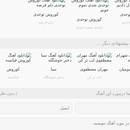
وحدی
کوروش توحدی
کوروش توحدی
دادیم
دلم قرصه
شدی تموم جونم
پیشنهادی دیگر …
ومیان
مهران مصطفوی
سیا
کوروش
لب تر کن
دختر خوشگله
فیانسه
ا درمورد این آهنگ
[ بدون نظر 