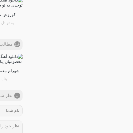
کوروش ت
به تو دل 
مطالب 
شهرام معص
پناه
نظر شم