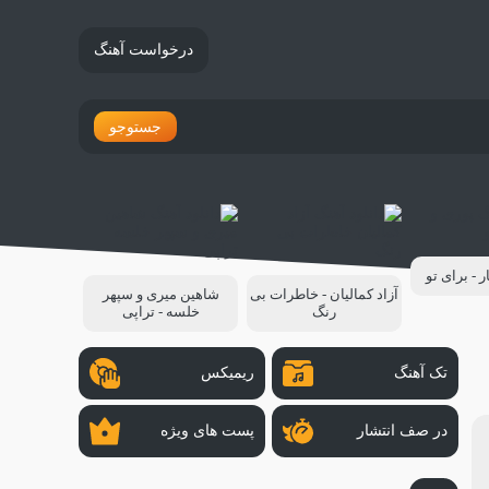
درخواست آهنگ
جستوجو
ر - برای تو
آزاد کمالیان - خاطرات بی
شاهین میری و سپهر
رنگ
خلسه - تراپی
تک آهنگ
ریمیکس
در صف انتشار
پست های ویژه