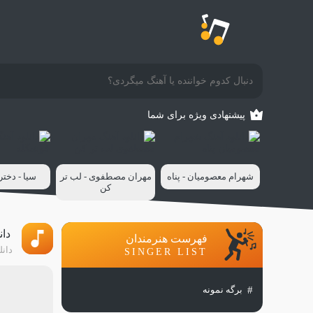
پیشنهادی ویژه برای شما
شهرام معصومیان - پناه
مهران مصطفوی - لب تر
سیا - دخت
کن
دان
فهرست هنرمندان
دانل
SINGER LIST
برگه نمونه