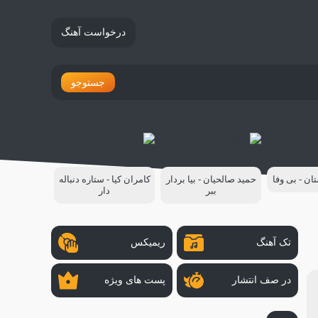
درخواست آهنگ
جستوجو
ن - بی وفا
حمید صالحیان - بیا بردار
کامران کیا - ستاره دنباله
ببر
دار
تک آهنگ
ریمیکس
در صف انتشار
پست های ویژه