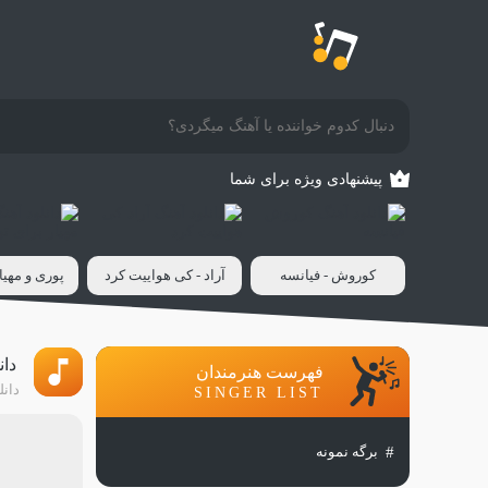
پیشنهادی ویژه برای شما
کوروش - فیانسه
آراد - کی هواییت کرد
پوری و مهیار
دا
فهرست هنرمندان
دانل
SINGER LIST
برگه نمونه