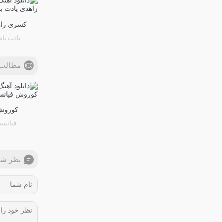
کسری زا
یادت با
مطالب 
کوروش
فیانسه
نظر شم