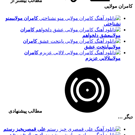
مطالب بیشتر از
کامران مولایی
کامران مولایی
منو
نشناختی
کامران
مولایی
عشق دلخواهم
کامران
مولایی
پایتخت عشق
کامران
مولایی
لالایی عزیزم‌
مطالب پیشنهادی
دیگر …
علی قمصری
خیز رستم
مهراد جم
باز شب شد