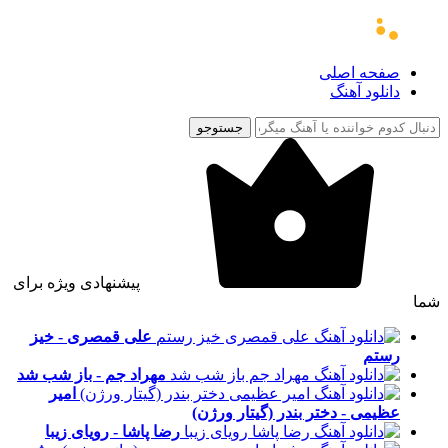
صفحه اصلی
دانلود آهنگ
جستوجو
پیشنهادی ویژه برای
شما
علی قمصری - خیز
رستم
مهراد جم - باز شب شد
امیر
عظیمی - دختر بندر (گیتار ورژن)
رضا پاشا - رویای زیبا