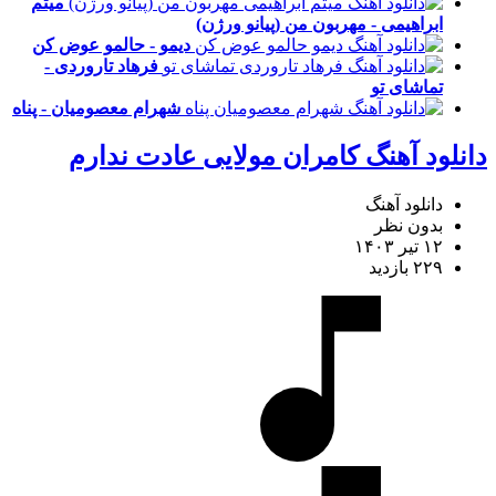
میثم
ابراهیمی - مهربون من (پیانو ورژن)
دیمو - حالمو عوض کن
فرهاد تاروردی -
تماشای تو
شهرام معصومیان - پناه
دانلود آهنگ کامران مولایی عادت ندارم
دانلود آهنگ
بدون نظر
۱۲ تیر ۱۴۰۳
۲۲۹ بازدید