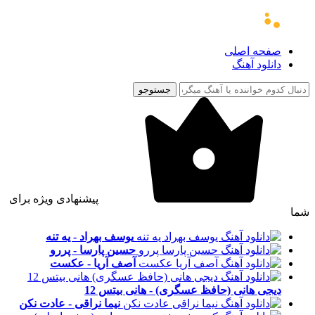
صفحه اصلی
دانلود آهنگ
جستوجو
پیشنهادی ویژه برای
شما
یوسف بهراد - یه تنه
حسین پارسا - پررو
آصف آریا - عکست
دیجی هانی (حافظ عسگری) - هانی بیتس 12
نیما نراقی - عادت نکن