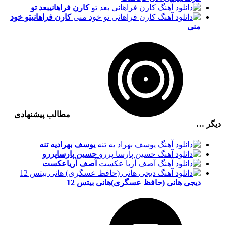
کارن فراهانی
بعد تو
کارن فراهانی
تو خود
منی
مطالب پیشنهادی
دیگر …
یوسف بهراد
یه تنه
حسین پارسا
پررو
آصف آریا
عکست
دیجی هانی (حافظ عسگری)
هانی بیتس 12