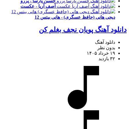
حسین پارسا - پررو
آصف آریا - عکست
دیجی هانی (حافظ عسگری) - هانی بیتس 12
دانلود آهنگ پویان نجف بغلم کن
دانلود آهنگ
بدون نظر
۱۹ خرداد ۱۴۰۵
۳۲ بازدید