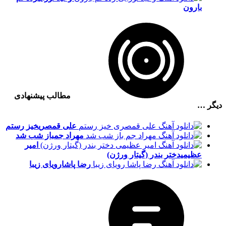
بارون
مطالب پیشنهادی
دیگر …
علی قمصری
خیز رستم
مهراد جم
باز شب شد
امیر
عظیمی
دختر بندر (گیتار ورژن)
رضا پاشا
رویای زیبا