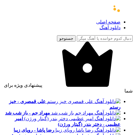
صفحه اصلی
دانلود آهنگ
جستوجو
پیشنهادی ویژه برای
شما
علی قمصری - خیز
رستم
مهراد جم - باز شب شد
امیر
عظیمی - دختر بندر (گیتار ورژن)
رضا پاشا - رویای زیبا