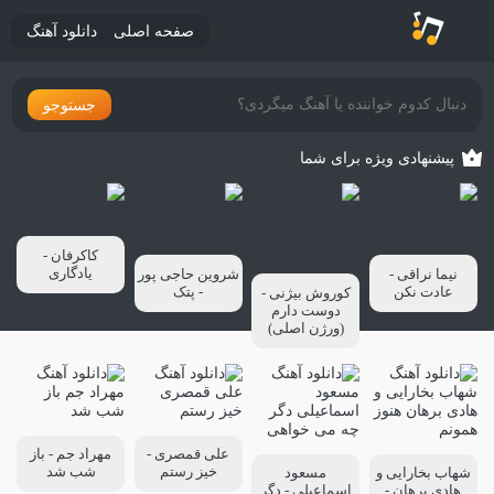
صفحه اصلی
دانلود آهنگ
جستوجو
پیشنهادی ویژه برای شما
کاکرفان -
یادگاری
نیما نراقی -
شروین حاجی پور
عادت نکن
- پتک
کوروش بیژنی -
دوست دارم
(ورژن اصلی)
علی قمصری -
مهراد جم - باز
خیز رستم
شب شد
شهاب بخارایی و
مسعود
هادی برهان -
اسماعیلی - دگر