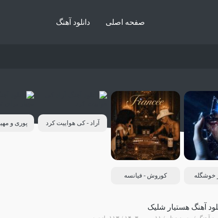
صفحه اصلی
دانلود آهنگ
آراد - کی هواییت کرد
پوری و مهیا
ر خوشگله
کوروش - فیانسه
لود آهنگ هستیار شلیک