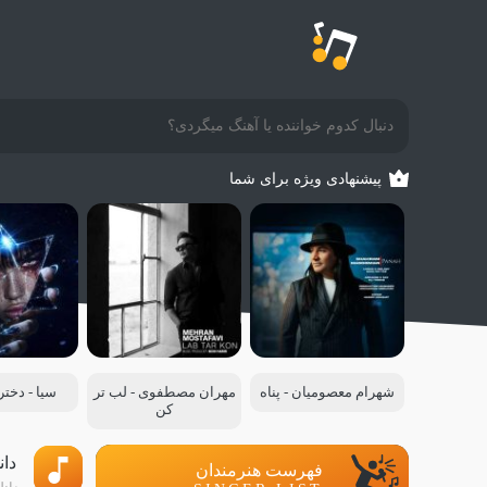
پیشنهادی ویژه برای شما
شهرام معصومیان - پناه
مهران مصطفوی - لب تر
سیا - دخت
کن
دان
فهرست هنرمندان