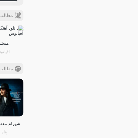
مطالب 
هستیا
اقیان
مطالب 
شهرام معص
پناه