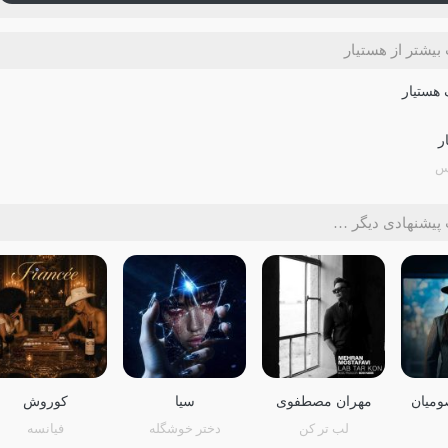
بیشتر از هستیار
ر
وس
پیشنهادی دیگر …
ومیان
مهران مصطفوی
سیا
کوروش
لب تر کن
دختر خوشگله
فیانسه