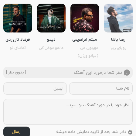
رضا پاشا
میثم ابراهیمی
دیمو
فرهاد تاروردی
رویای زیبا
مهربون من
حالمو عوض کن
تماشای تو
(پیانو ورژن)
نظر شما درمورد این آهنگ
[ بدون نظر ]
نظر شما بعد از تایید نمایش داده میشه
ارسال