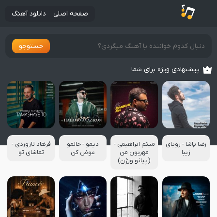
صفحه اصلی
دانلود آهنگ
جستوجو
پیشنهادی ویژه برای شما
رضا پاشا - رویای
میثم ابراهیمی -
دیمو - حالمو
فرهاد تاروردی -
زیبا
مهربون من
عوض کن
تماشای تو
(پیانو ورژن)