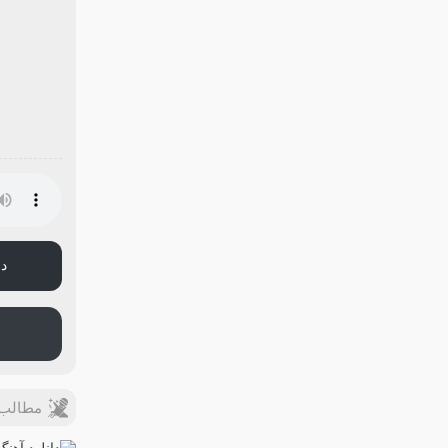
دا
مطالب ب