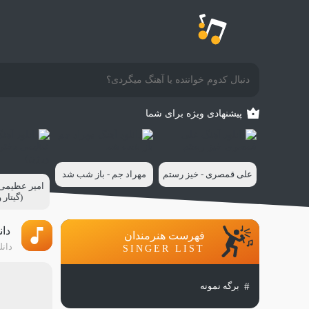
پیشنهادی ویژه برای شما
علی قمصری - خیز رستم
مهراد جم - باز شب شد
امیر عظیمی -
(گیتار 
دان
فهرست هنرمندان
دانل
SINGER LIST
برگه نمونه