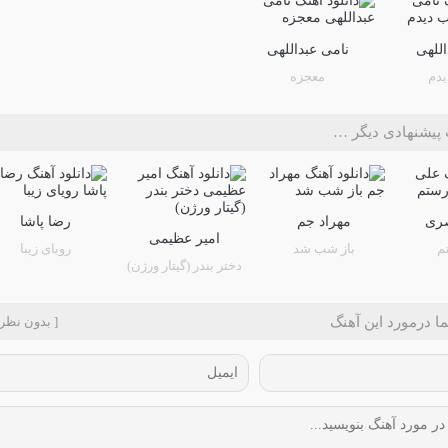
اللهی
نامی عبداللهی
یدم
معجزه
پیشنهادی دیگر …
ری
مهراد جم
رضا پاشا
امیر عظیمی
م
باز شب شد
رویای زیبا
دختر بندر (گیتار ورژن)
ا درمورد این آهنگ
[ بدون نظر 