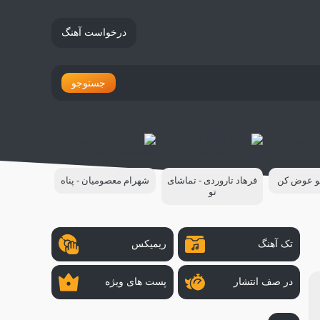
درخواست آهنگ
جستوجو
مو عوض کن
فرهاد تاروردی - تماشای
شهرام معصومیان - پناه
تو
تک آهنگ
ریمیکس
در صف انتشار
پست های ویژه