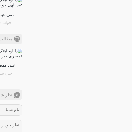
نامی عبد
خواب د
مطالب 
علی قمص
خیز رست
نظر شم