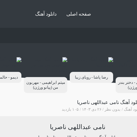
صفحه اصلی
دانلود آهنگ
رضا پاشا - رویای زیبا
دیمو - حال
 دختر بندر
میثم ابراهیمی - مهربون
ورژن)
من (پیانو ورژن)
لود آهنگ نامی عبداللهی ناصریا
ود آهنگ
بدون نظر
۲۶ دی ۱۴۰۳
۱۰۵ بازدید
نامی عبداللهی ناصریا