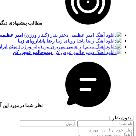
مطالب پیشنهادی دیگ
امیر عظیمی
د
رضا پاشا
رویای زیبا
میثم ابراه
دیمو
حالمو عوض کن
نظر شما درمورد این آ
[ بدون نظر ]