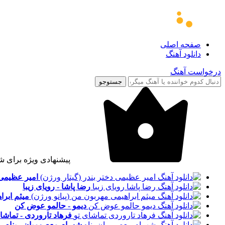
صفحه اصلی
دانلود آهنگ
درخواست آهنگ
جستوجو
پیشنهادی ویژه برای ش
امیر عظیمی -
رضا پاشا - رویای زیبا
میثم ابرا
دیمو - حالمو عوض کن
فرهاد تاروردی - تماشا
شهرام معصومیان - پناه