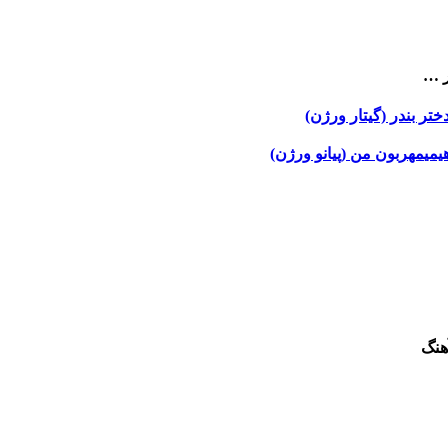
ر …
ختر بندر (گیتار ورژن)
یمی
مهربون من (پیانو ورژن)
هنگ