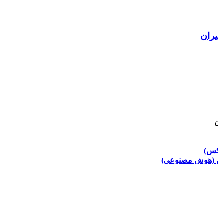
یران
ن
کس)
 (هوش مصنوعی)