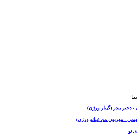
ما
 دختر بندر (گیتار ورژن)
هیمی - مهربون من (پیانو ورژن)
ی تو