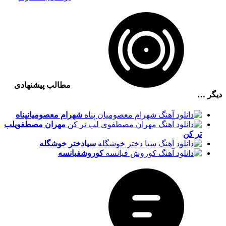
مطالب پیشنهادی
دیگر …
شهرام معصومیان
پناه
مهران مصطفوی
لب
تر کن
سیا
دختر خوشگله
کوروش
فیانسه