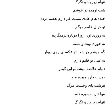
تنهام زیر باد و تگرگ
شب اومده تو آغوشم
خنده هام عادی نیست غم دارم بغضم درده
تو خیال خامم میگم
یه روزی اون روزا دوباره برمیگرده
یه جوری بهت وابستم
گُم میشم هر شب تو عکسای روی دیوار
یه غمی تو قلبم دارم
دنیام خلاصه میشه تو این گیتار
دوریت داره میبره منو
هرشب پای وحشت مرگ
تنها داره میمیره دلم
تنهام زیر باد و تگرگ