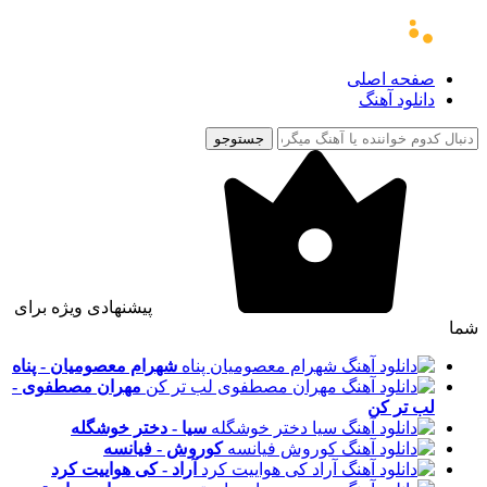
صفحه اصلی
دانلود آهنگ
جستوجو
پیشنهادی ویژه برای
شما
شهرام معصومیان - پناه
مهران مصطفوی -
لب تر کن
سیا - دختر خوشگله
کوروش - فیانسه
آراد - کی هواییت کرد