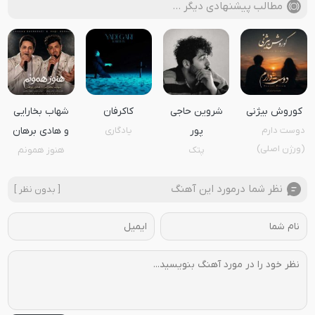
مطالب پیشنهادی دیگر …
کوروش بیژنی
شروین حاجی
کاکرفان
شهاب بخارایی
دوست دارم
پور
یادگاری
و هادی برهان
(ورژن اصلی)
پتک
هنوز همونم
نظر شما درمورد این آهنگ
[ بدون نظر ]