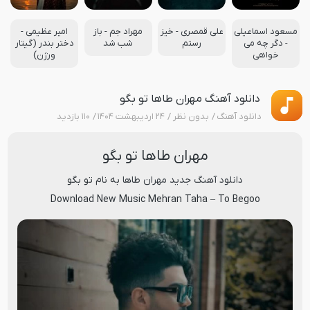
مسعود اسماعیلی
علی قمصری - خیز
مهراد جم - باز
امیر عظیمی -
- دگر چه می
رستم
شب شد
دختر بندر (گیتار
خواهی
ورژن)
دانلود آهنگ مهران طاها تو بگو
دانلود آهنگ
بدون نظر
۲۴ اردیبهشت ۱۴۰۴
۱۱۰ بازدید
مهران طاها تو بگو
دانلود آهنگ جدید
مهران طاها
به نام
تو بگو
Download New Music
Mehran Taha
–
To Begoo