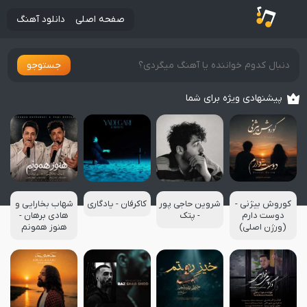
صفحه اصلی
دانلود آهنگ
جستوجو
پیشنهادی ویژه برای شما
کوروش بیژنی -
شروین حاجی پور
کاکرفان - یادگاری
شهاب بخارایی و
دوست دارم
- پتک
هادی برهان -
(ورژن اصلی)
هنوز همونم