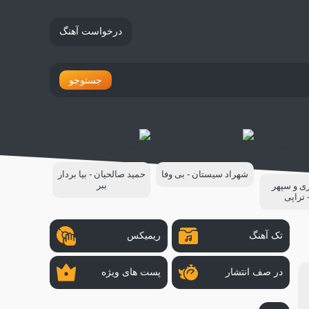
درخواست آهنگ
جستوجو
شهراد سیستان - بی وفا
حمید صالحیان - بیا بردار
ببر
ی و سپهر
 تراپی
تک آهنگ
ریمیکس
در صف انتشار
پست های ویژه