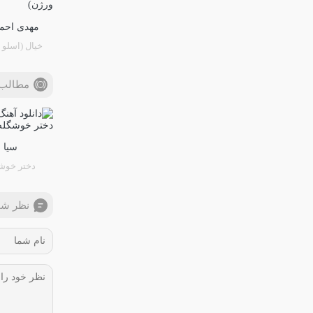
مهدی احمد
خیال (اسلو 
مطالب 
سیا
دختر خوش
نظر شم