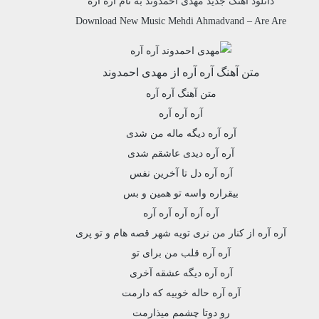
دانلود آهنگ جدید
مهدی احمدوند
به نام
آره آره
Download New Music
Mehdi Ahmadvand
–
Are Are
متن آهنگ آره آره از مهدی احمدوند
متن آهنگ آره آره
آره آره آره
آره آره دیگه ماله من شدی
آره آره دیدی عاشقم شدی
آره آره دل تا آخرین نفس
بیقراره واسه تو همین و بس
آره آره آره آره آره
آره آره از کنار من نری تویه شهر قصه هام و تو پری
آره آره قلب من برای تو
آره آره دیگه عشقه آخری
آره آره حاله خوبیه که دارمت
رو دوتا چشمم میذارمت