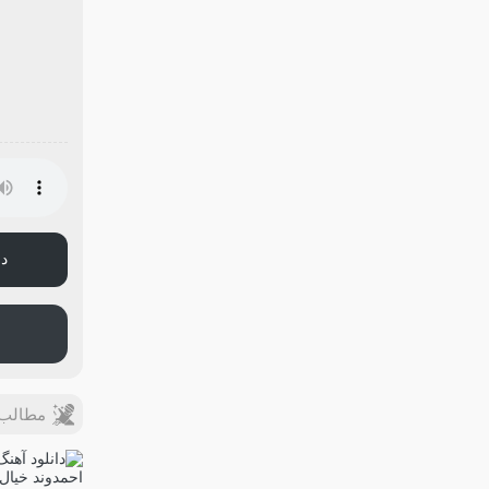
دا
مطالب 