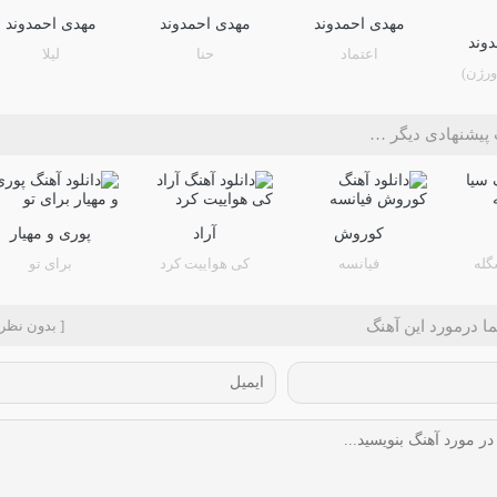
مهدی احمدوند
مهدی احمدوند
مهدی احمدوند
وند
اعتماد
حنا
لیلا
ورژن)
پیشنهادی دیگر …
کوروش
آراد
پوری و مهیار
گله
فیانسه
کی هواییت کرد
برای تو
ا درمورد این آهنگ
[ بدون نظر 