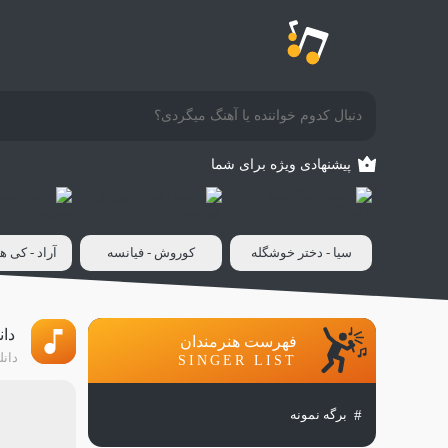
پیشنهادی ویژه برای شما
سیا - دختر خوشگله
کوروش - فیانسه
آراد - کی ه
دان
فهرست هنرمندان
دانل
SINGER LIST
برگه نمونه