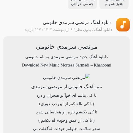
هنوز همونم
چه می خواهی
دانلود آهنگ مرتضی سرمدی خانومی
دانلود آهنگ
بدون نظر
۶ اردیبهشت ۱۴۰۴
۱۱۷ بازدید
مرتضی سرمدی خانومی
دانلود آهنگ جدید
مرتضی سرمدی
به نام
خانومی
Download New Music
Morteza Sarmadi
–
Khanoomi
متن آهنگ خانومی از مرتضی سرمدی
تا کی بِنالیم آی خوآ بو هیجران و درد
(تا کی ناله کنم از این درد دوری)
تا کی بکیشم ئازیز او هەناسانی سَرد
( تا کی از عمق وجودم آه بکشم )
سفر سلامت چاوانم خودات له‌گه‌لت بی