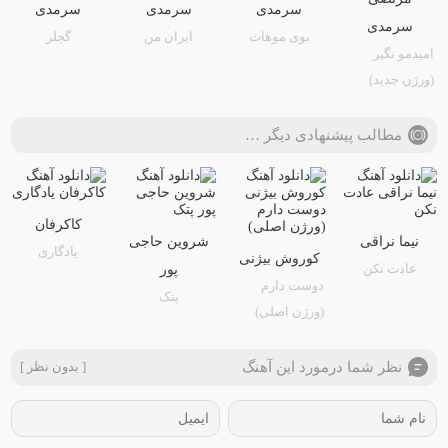
سرمدی
سرمدی
سرمدی
سرمدی
بوی موهات
ایران من
گجلر
امیدمو نگیر
(ورژن جدید)
مطالب پیشنهادی دیگر …
کاکرفان
نیما نراقی
شروین حاجی
یادگاری
کوروش بیژنی
عادت نکن
پور
دوست دارم
پتک
(ورژن اصلی)
نظر شما درمورد این آهنگ
[ بدون نظر ]