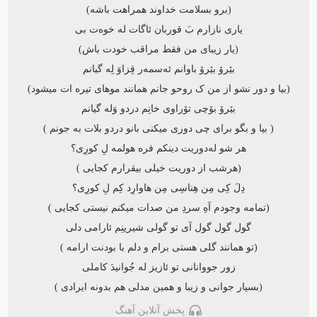
(برو بسلامت خداوند همراهت باشه)
یاری نازارم بَ قوربان ئاگات له خوه‌ت بی
(یار زیبای من فقط مراقب خودت باش)
بێرۆ بێرۆ باوانم ئەسمەر قِزاوَ لِە گیانم
(بیا و دور نشو از من ک روحو جانم همانند موهای تیره ات میشود)
بێرۆ بۆچی تۆراوی خانِم دردو وَلە گیانم
( بیا و بگو برای چی دوری میکنی بانو دردو بلات به جونم )
هر شو له‌دوریت دینکم فره هولمه لِ کورِی؟
(هرشب از دوریت خیلی بیقرارم کجایی )
دِلَ کِی مِن هِناسِی مِن هاوارِد کِم لِ کورِی؟
(تمامه وجودم آهِ سردِ من صدات میکنم نیستی کجایی )
گول گول گول آی تو گولی شیرینِم ئارامی دلی
(تو همانند گلی هستی برام و دلم با بودنت ارامه )
زور جووانانی تو ئازیز له جُوانیدَ کاملی
(بسیار جوانی و زیبا و همین مدلی هم بدونه ایرادی )
پخش آنلاین آهنگ