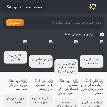
صفحه اصلی
دانلود آهنگ
جستوجو
پیشنهادی ویژه برای شما
کاکرفان -
یادگاری
نیما نراقی -
شروین حاجی پور
عادت نکن
- پتک
کوروش بیژنی -
دوست دارم
(ورژن اصلی)
علی قمصری -
مهراد جم - باز
خیز رستم
شب شد
شهاب بخارایی و
مسعود
هادی برهان -
اسماعیلی - دگر