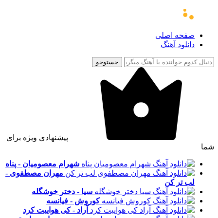
صفحه اصلی
دانلود آهنگ
جستوجو
پیشنهادی ویژه برای
شما
شهرام معصومیان - پناه
مهران مصطفوی -
لب تر کن
سیا - دختر خوشگله
کوروش - فیانسه
آراد - کی هواییت کرد