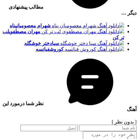
مطالب پیشنهادی
دیگر …
شهرام معصومیان
پناه
مهران مصطفوی
لب
تر کن
سیا
دختر خوشگله
کوروش
فیانسه
نظر شما درمورد این
آهنگ
[ بدون نظر ]