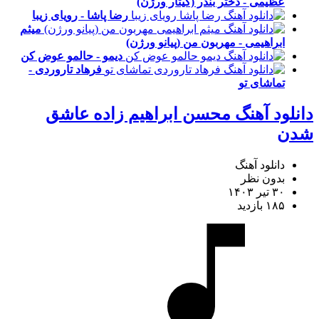
عظیمی - دختر بندر (گیتار ورژن)
رضا پاشا - رویای زیبا
میثم
ابراهیمی - مهربون من (پیانو ورژن)
دیمو - حالمو عوض کن
فرهاد تاروردی -
تماشای تو
دانلود آهنگ محسن ابراهیم زاده عاشق
شدن
دانلود آهنگ
بدون نظر
۳۰ تیر ۱۴۰۳
۱۸۵ بازدید