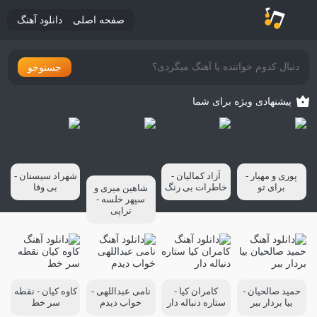
صفحه اصلی
دانلود آهنگ
جستوجو
پیشنهادی ویژه برای شما
پوری و مهیار -
آزاد کمالیان -
شهراد سیستان -
برای تو
خاطرات بی رنگ
بی وفا
شاهین میری و
سپهر خلسه -
تراپی
حمید صالحیان -
کامران کیا -
نامی عبداللهی -
کاوه کیان - نقطه
بیا بردار ببر
ستاره دنباله دار
خواب دیدم
سر خط