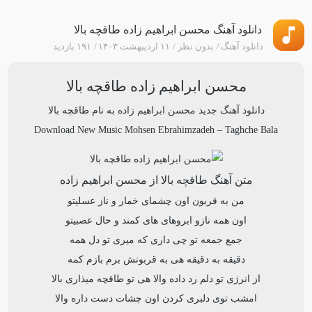
دانلود آهنگ محسن ابراهیم‌ زاده طاقچه بالا
دانلود آهنگ
بدون نظر
۱۱ اردیبهشت ۱۴۰۳
۱۹۱ بازدید
محسن ابراهیم‌ زاده طاقچه بالا
دانلود آهنگ جدید
محسن ابراهیم‌ زاده
به نام
طاقچه بالا
Download New Music
Mohsen Ebrahimzadeh
–
Taghche Bala
متن آهنگ طاقچه بالا از محسن ابراهیم‌ زاده
من به قربون اون چشمای خمار و ناز عسلیتو
اون همه نازو ابروهای های کمند و حال عصبیتو
جمع جمعه تو چی داری که میری تو دل همه
دقیقه به دقیقه هی به قربونش برم بازم کمه
از انرژی تو دلم رد داده والا هی تو طاقچه میذاری بالا
امشب توی دلبری کردن اون چشات دست داره والا