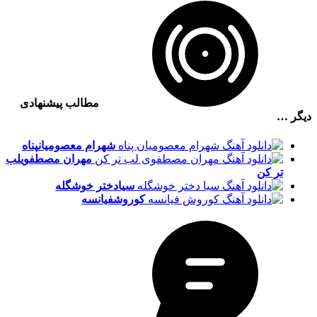
مطالب پیشنهادی
دیگر …
شهرام معصومیان
پناه
مهران مصطفوی
لب
تر کن
سیا
دختر خوشگله
کوروش
فیانسه