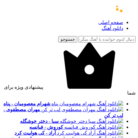
صفحه اصلی
دانلود آهنگ
جستوجو
پیشنهادی ویژه برای
شما
شهرام معصومیان - پناه
مهران مصطفوی -
لب تر کن
سیا - دختر خوشگله
کوروش - فیانسه
آراد - کی هواییت کرد