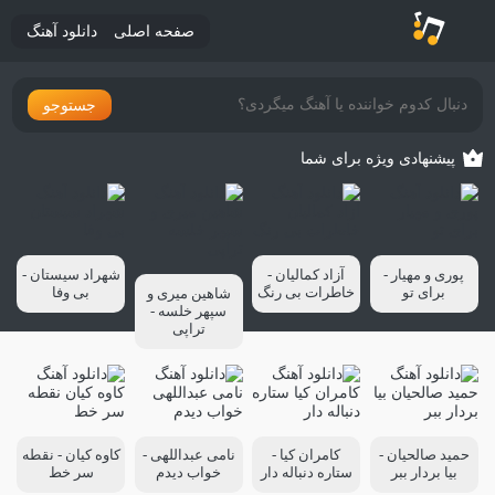
صفحه اصلی
دانلود آهنگ
جستوجو
پیشنهادی ویژه برای شما
پوری و مهیار -
آزاد کمالیان -
شهراد سیستان -
برای تو
خاطرات بی رنگ
بی وفا
شاهین میری و
سپهر خلسه -
تراپی
حمید صالحیان -
کامران کیا -
نامی عبداللهی -
کاوه کیان - نقطه
بیا بردار ببر
ستاره دنباله دار
خواب دیدم
سر خط