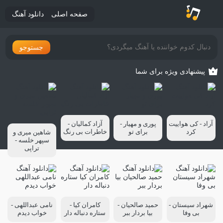
صفحه اصلی
دانلود آهنگ
جستوجو
پیشنهادی ویژه برای شما
آراد - کی هواییت
پوری و مهیار -
آزاد کمالیان -
کرد
برای تو
خاطرات بی رنگ
شاهین میری و
سپهر خلسه -
تراپی
شهراد سیستان -
حمید صالحیان -
کامران کیا -
نامی عبداللهی -
بی وفا
بیا بردار ببر
ستاره دنباله دار
خواب دیدم