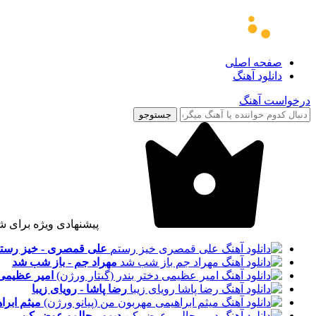
صفحه اصلی
دانلود آهنگ
درخواست آهنگ
جستوجو
پیشنهادی ویژه برای ش
علی قمصری - خیز رست
مهراد جم - باز شب شد
امیر عظیمی -
رضا پاشا - رویای زیبا
میثم ابرا
دیمو - حالمو عوض کن