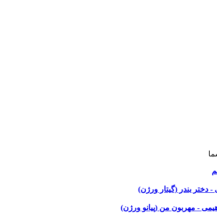
ما
م
 دختر بندر (گیتار ورژن)
هیمی - مهربون من (پیانو ورژن)