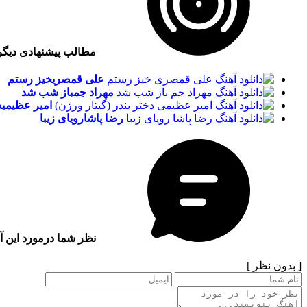
مطالب پیشنهادی دیگ
علی قمصری
خیز رستم
مهراد جم
باز شب شد
امیر عظیمی
د
رضا پاشا
رویای زیبا
نظر شما درمورد این آ
[ بدون نظر ]