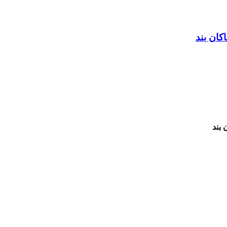
کان بند
 بند