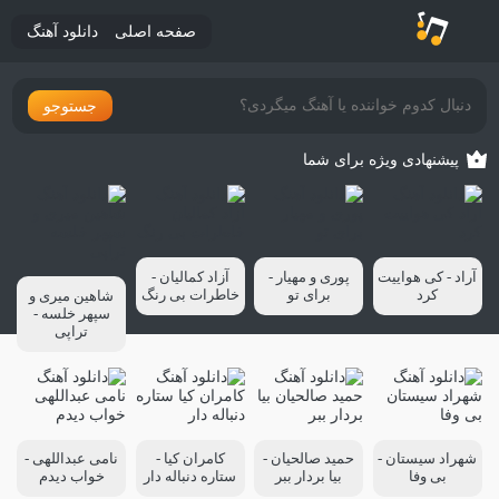
صفحه اصلی
دانلود آهنگ
جستوجو
پیشنهادی ویژه برای شما
آراد - کی هواییت
پوری و مهیار -
آزاد کمالیان -
کرد
برای تو
خاطرات بی رنگ
شاهین میری و
سپهر خلسه -
تراپی
شهراد سیستان -
حمید صالحیان -
کامران کیا -
نامی عبداللهی -
بی وفا
بیا بردار ببر
ستاره دنباله دار
خواب دیدم