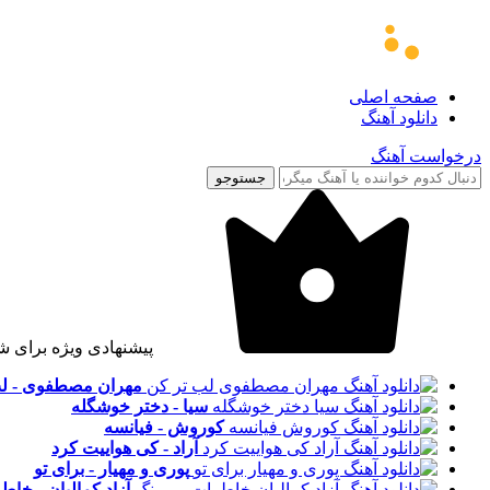
صفحه اصلی
دانلود آهنگ
درخواست آهنگ
جستوجو
پیشنهادی ویژه برای ش
مهران مصطفوی - لب
سیا - دختر خوشگله
کوروش - فیانسه
آراد - کی هواییت کرد
پوری و مهیار - برای تو
آزاد کمالیان - خا