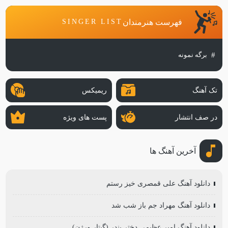
فهرست هنرمندان
SINGER LIST
برگه نمونه
تک آهنگ
ریمیکس
در صف انتشار
پست های ویژه
آخرین آهنگ ها
دانلود آهنگ علی قمصری خیز رستم
دانلود آهنگ مهراد جم باز شب شد
دانلود آهنگ امیر عظیمی دختر بندر (گیتار ورژن)