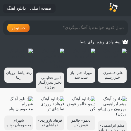
صفحه اصلی
دانلود آهنگ
جستوجو
پیشنهادی ویژه برای شما
علی قمصری -
مهراد جم - باز
رضا پاشا - رویای
خیز رستم
شب شد
زیبا
امیر عظیمی -
دختر بندر (گیتار
ورژن)
دیمو - حالمو
فرهاد تاروردی -
شهرام
عوض کن
تماشای تو
معصومیان - پناه
میثم ابراهیمی -
مهربون من (پیانو