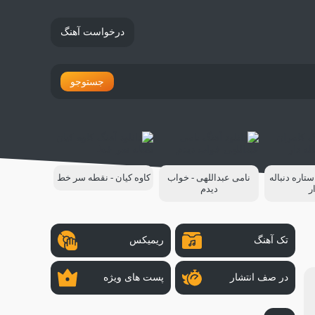
درخواست آهنگ
جستوجو
ستاره دنباله
نامی عبداللهی - خواب
کاوه کیان - نقطه سر خط
ر
دیدم
تک آهنگ
ریمیکس
در صف انتشار
پست های ویژه