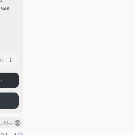
دا
Vakili
دا
مطالب 