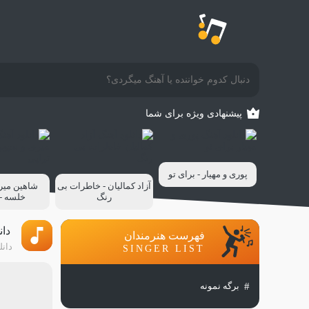
پیشنهادی ویژه برای شما
پوری و مهیار - برای تو
آزاد کمالیان - خاطرات بی
شاهین میر
رنگ
خلسه - 
دان
فهرست هنرمندان
دانل
SINGER LIST
برگه نمونه