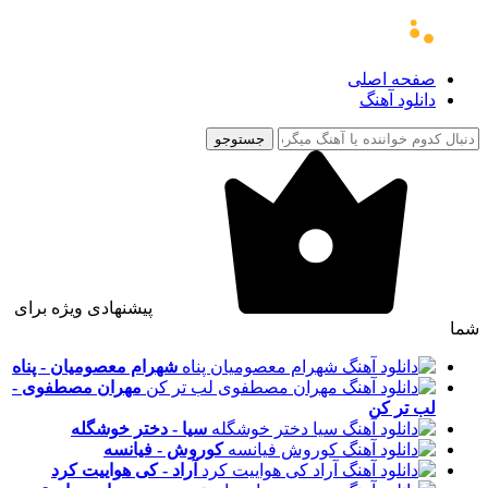
صفحه اصلی
دانلود آهنگ
جستوجو
پیشنهادی ویژه برای
شما
شهرام معصومیان - پناه
مهران مصطفوی -
لب تر کن
سیا - دختر خوشگله
کوروش - فیانسه
آراد - کی هواییت کرد