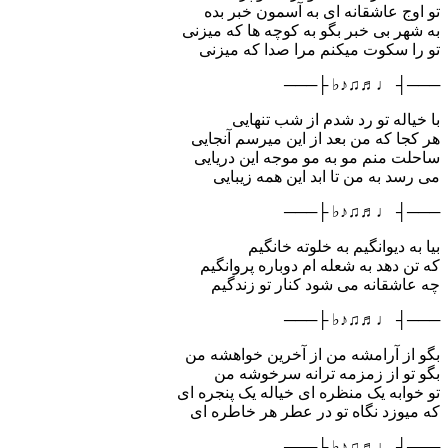
تو اوج عاشقانه ای به آسمون خبر بده
به شهر بی خبر بگو به کوچه ها که میزنی
تو را سکوت میکنم مرا صدا که میزنی
───┤ ♩♬♫♪♭ ├───
با خیاله تو رد شدم از شب تنهایی
هر کجا که من بعد از این میرسم آنجایی
ساحلت منم مو به مو موجه این دریایی
می رسد به من تا ابد این همه زیبایی
───┤ ♩♬♫♪♭ ├───
بیا به دیوانگیم به خلوته خانگیم
که تن دهد به شعله ام دوباره پروانگیم
چه عاشقانه می شود کنار تو زندگیم
───┤ ♩♬♫♪♭ ├───
بگو از آرامشه من از آخرین خواهشه من
بگو تو از زمزمه ترانه سرخوشه من
تو خوابه یک منظره ای خیاله یک پنجره ای
که میوزد نگاه تو در عطر هر خاطره ای
───┤ ♩♬♫♪♭ ├───