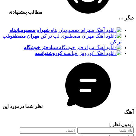
مطالب پیشنهادی
دیگر …
شهرام معصومیان
پناه
مهران مصطفوی
لب
تر کن
سیا
دختر خوشگله
کوروش
فیانسه
نظر شما درمورد این
آهنگ
[ بدون نظر ]