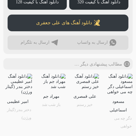
دانلود آهنگ با کیفیت 320
دانلود آهنگ با کیفیت 128
دانلود آهنگ های علی جعفری
ارسال به واتساپ
ارسال به تلگرام
مطالب پیشنهادی دیگر …
علی قمصری
مهراد جم
مسعود
امیر عظیمی
خیز رستم
باز شب شد
دختر بندر (گیتار
اسماعیلی
ورژن)
دگر چه می
خواهی