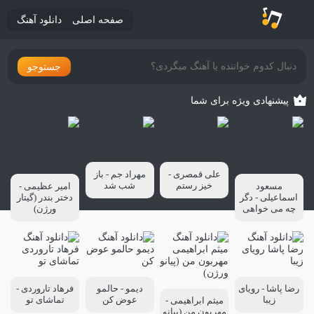
صفحه اصلی
دانلود آهنگ
جستوجو
پیشنهادی ویژه برای شما
علی قمصری -
مهراد جم - باز
خیز رستم
شب شد
مسعود
امیر عظیمی -
اسماعیلی - دگر
دختر بندر (گیتار
چه می خواهی
ورژن)
رضا پاشا - رویای
دیمو - حالمو
فرهاد تاروردی -
زیبا
عوض کن
تماشای تو
میثم ابراهیمی -
مهربون من (پیانو