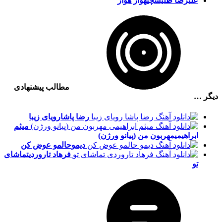
علیرضا طلیسچی
هوار هوار
مطالب پیشنهادی
دیگر …
رضا پاشا
رویای زیبا
میثم
ابراهیمی
مهربون من (پیانو ورژن)
دیمو
حالمو عوض کن
فرهاد تاروردی
تماشای
تو