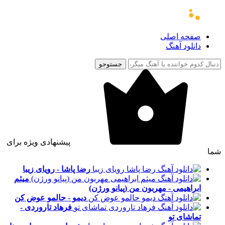
صفحه اصلی
دانلود آهنگ
جستوجو
پیشنهادی ویژه برای
شما
رضا پاشا - رویای زیبا
میثم
ابراهیمی - مهربون من (پیانو ورژن)
دیمو - حالمو عوض کن
فرهاد تاروردی -
تماشای تو