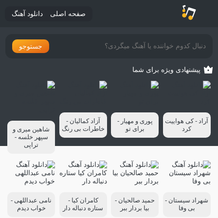
صفحه اصلی
دانلود آهنگ
جستوجو
پیشنهادی ویژه برای شما
آراد - کی هواییت
پوری و مهیار -
آزاد کمالیان -
کرد
برای تو
خاطرات بی رنگ
شاهین میری و
سپهر خلسه -
تراپی
شهراد سیستان -
حمید صالحیان -
کامران کیا -
نامی عبداللهی -
بی وفا
بیا بردار ببر
ستاره دنباله دار
خواب دیدم