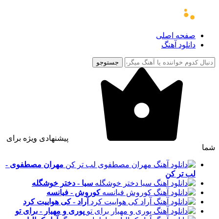
صفحه اصلی
دانلود آهنگ
جستوجو
پیشنهادی ویژه برای
شما
مهران مصطفوی -
لب تر کن
سیا - دختر خوشگله
کوروش - فیانسه
آراد - کی هواییت کرد
پوری و مهیار - برای تو