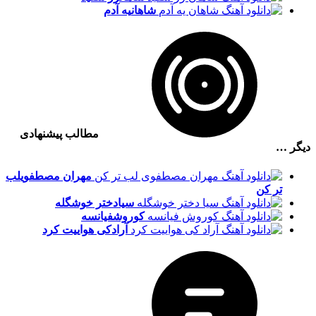
شاهان
یه آدم
مطالب پیشنهادی
دیگر …
مهران مصطفوی
لب
تر کن
سیا
دختر خوشگله
کوروش
فیانسه
آراد
کی هواییت کرد