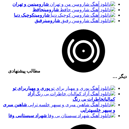
شارومین
من و تهران
شارومین
حافظ
شارومین
کوچیک دنیا
شارومین
رفیق
مطالب پیشنهادی
دیگر …
پوری و مهیار
برای تو
آزاد
کمالیان
خاطرات بی رنگ
شاهین میری
و سپهر خلسه
تراپی
شهراد سیستان
بی وفا