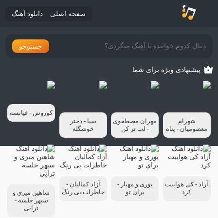
صفحه اصلی
دانلود آهنگ
جستوجو
پیشنهادی ویژه برای شما
کوروش - فیانسه
شهرام
مهران مصطفوی
سیا - دختر
معصومیان - پناه
- لب تر کن
خوشگله
آراد - کی هواییت
پوری و مهیار -
آزاد کمالیان -
کرد
برای تو
خاطرات بی رنگ
شاهین میری و
سپهر خلسه -
تراپی