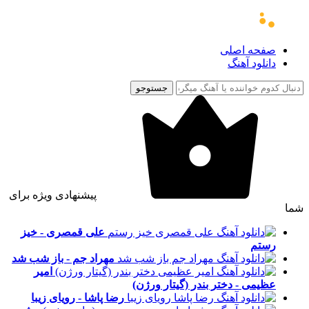
صفحه اصلی
دانلود آهنگ
جستوجو
پیشنهادی ویژه برای
شما
علی قمصری - خیز
رستم
مهراد جم - باز شب شد
امیر
عظیمی - دختر بندر (گیتار ورژن)
رضا پاشا - رویای زیبا