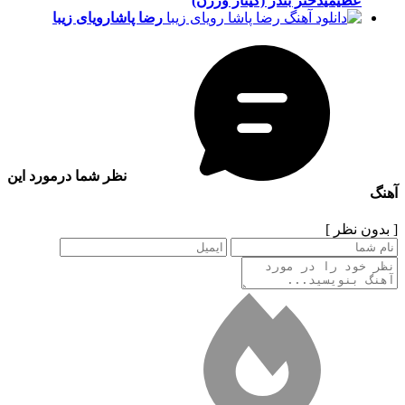
عظیمی
دختر بندر (گیتار ورژن)
رضا پاشا
رویای زیبا
نظر شما درمورد این
آهنگ
[ بدون نظر ]