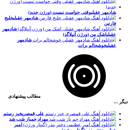
شادمهر عقیلی
وقتی حواست نیست (ورژن جدید)
شادمهر عقیلی
خلیج
فارس
شادمهر
عقیلی
اشک من (ورژن آنپلاگد)
شادمهر
عقیلی
خوشحالم برات
مطالب پیشنهادی
دیگر …
علی قمصری
خیز رستم
مهراد جم
باز شب شد
امیر