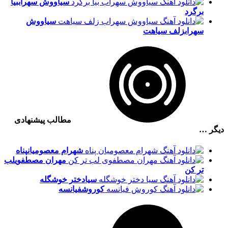
سیاووش سهراب
بیا
برگرد
سیاووش
سهراب
زلف سیاهت
مطالب پیشنهادی
دیگر …
شهرام معصومیان
پناه
مهران مصطفوی
لب
تر کن
سیا
دختر خوشگله
کوروش
فیانسه