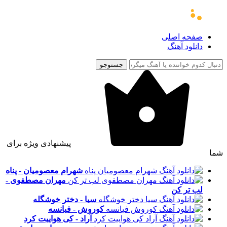
صفحه اصلی
دانلود آهنگ
جستوجو
پیشنهادی ویژه برای
شما
شهرام معصومیان - پناه
مهران مصطفوی -
لب تر کن
سیا - دختر خوشگله
کوروش - فیانسه
آراد - کی هواییت کرد