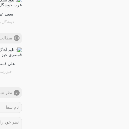
سعید ع
خوشگل ش
مطالب 
علی قمص
خیز رست
نظر شم