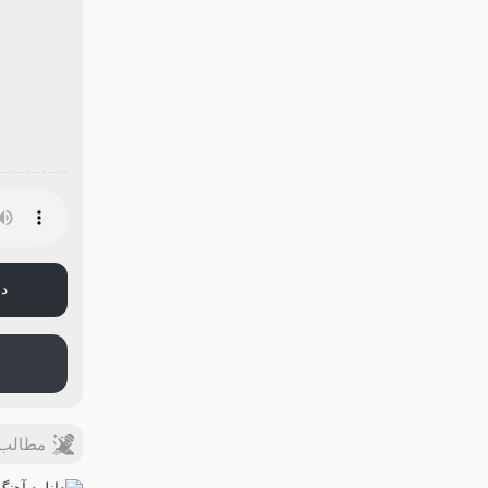
دا
مطالب 