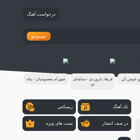
درخواست آهنگ
جستوجو
مو عوض کن
فرهاد تاروردی - تماشای
شهرام معصومیان - پناه
تو
تک آهنگ
ریمیکس
در صف انتشار
پست های ویژه