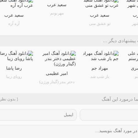
سعید عرب
مهربونم
رب
سعید عرب
سعید عرب
هر
تو عشق منی
آره آره
پیشنهادی دیگر …
ری
مهراد جم
رضا پاشا
امیر عظیمی
م
باز شب شد
رویای زیبا
دختر بندر (گیتار ورژن)
ا درمورد این آهنگ
[ بدون نظر 