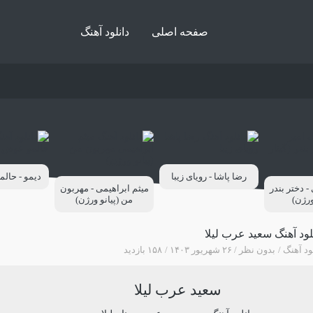
صفحه اصلی
دانلود آهنگ
رضا پاشا - رویای زیبا
دیمو - حال
 دختر بندر
میثم ابراهیمی - مهربون
ورژن)
من (پیانو ورژن)
لود آهنگ سعید عرب لیلا
ود آهنگ
بدون نظر
۲۶ شهریور ۱۴۰۳
۱۵۸ بازدید
سعید عرب لیلا