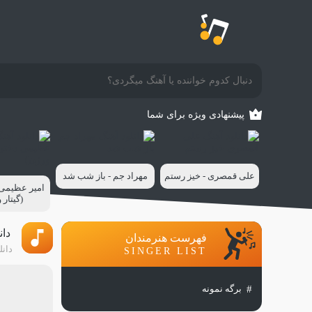
پیشنهادی ویژه برای شما
علی قمصری - خیز رستم
مهراد جم - باز شب شد
امیر عظیمی -
(گیتار 
دان
فهرست هنرمندان
دانل
SINGER LIST
برگه نمونه