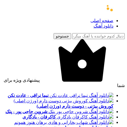
صفحه اصلی
دانلود آهنگ
جستوجو
پیشنهادی ویژه برای
شما
نیما نراقی - عادت نکن
کوروش بیژنی - دوست دارم (ورژن اصلی)
شروین حاجی پور - پتک
کاکرفان - یادگاری