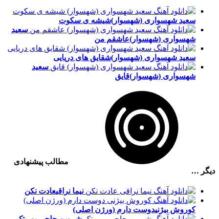
سعید شهسواری (شهسوار)
شیشه ی سکوت
سعید
شهسواری (شهسوار)
عاشقم من
سعید شهسواری (شهسوار)
شقایق های دریایی
سعید
شهسواری (شهسوار)
قایق
مطالب پیشنهادی
دیگر …
نیما نراقی
عادت نکن
کوروش بیژنی
دوست دارم (ورژن اصلی)
شروین حاجی پور
پتک