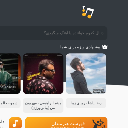
پیشنهادی ویژه برای شما
رضا پاشا - رویای زیبا
میثم ابراهیمی - مهربون
دیمو - حال
من (پیانو ورژن)
دان
فهرست هنرمندان