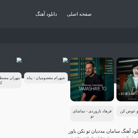
صفحه اصلی
دانلود آهنگ
شهرام معصومیان - پناه
مهران مصطف
ک
مو عوض کن
فرهاد تاروردی - تماشای
تو
لود آهنگ سامان مددیان تو نکن باور