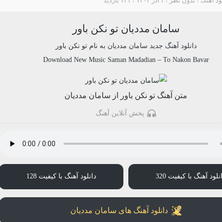
ود آهنگ
بدون نظر
۳ آذر ۱۴۰۳
۱۴۱ بازدید
سامان مددیان تو نکن باور
دانلود آهنگ جدید
سامان مددیان
به نام
تو نکن باور
Download New Music
Saman Madadian
–
To Nakon Bavar
متن آهنگ تو نکن باور از سامان مددیان
پخش آنلاین آهنگ
نلود آهنگ با کیفیت 320
دانلود آهنگ با کیفیت 128
دانلود آهنگ های سامان مددیان