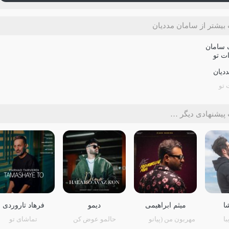
بیشتر از سامان مددیان
دیان
 تو
پیشنهادی دیگر …
ا
میثم ابراهیمی
دیمو
فرهاد تاروردی
با
مهربون من (پیانو
حالمو عوض کن
تماشای تو