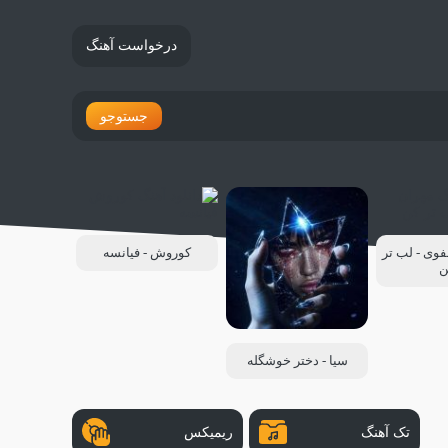
درخواست آهنگ
جستوجو
وی - لب تر
کوروش - فیانسه
ن
سیا - دختر خوشگله
تک آهنگ
ریمیکس