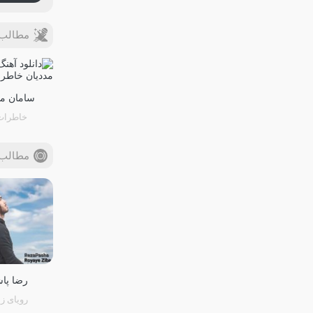
مطالب 
سامان مد
خاطرات
مطالب 
رضا پاش
رویای زی