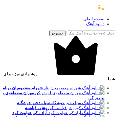
صفحه اصلی
دانلود آهنگ
جستوجو
پیشنهادی ویژه برای
شما
شهرام معصومیان - پناه
مهران مصطفوی -
لب تر کن
سیا - دختر خوشگله
کوروش - فیانسه
آراد - کی هواییت کرد