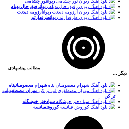
ریوان
نور چشامی
ریوان
رفیق حال بدیام
ریوان
آرزومه دیدنت
ریوان
طرفدارتم
مطالب پیشنهادی
دیگر …
شهرام معصومیان
پناه
مهران مصطفوی
لب
تر کن
سیا
دختر خوشگله
کوروش
فیانسه