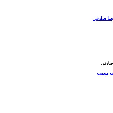
رضا صادقی
 صادقی
مه میدمت