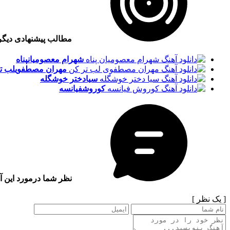
مطالب پیشنهادی دیگ
شهرام معصومیان
پناه
مهران مصطفوی
لب ت
سیا
دختر خوشگله
کوروش
فیانسه
نظر شما درمورد این آ
[ یک نظر ]