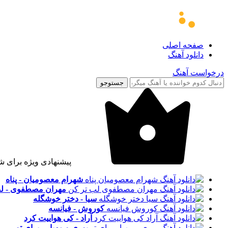
صفحه اصلی
دانلود آهنگ
درخواست آهنگ
جستوجو
پیشنهادی ویژه برای ش
شهرام معصومیان - پناه
مهران مصطفوی - لب
سیا - دختر خوشگله
کوروش - فیانسه
آراد - کی هواییت کرد
پوری و مهیار - برای تو