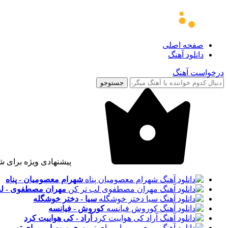
صفحه اصلی
دانلود آهنگ
درخواست آهنگ
جستوجو
پیشنهادی ویژه برای ش
شهرام معصومیان - پناه
مهران مصطفوی - لب
سیا - دختر خوشگله
کوروش - فیانسه
آراد - کی هواییت کرد
پوری و مهیار - برای تو