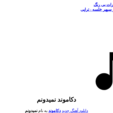
طرات بی رنگ
سپهر خلسه - تراپی
دکاموند نمیدونم
دانلود آهنگ جدید
دکاموند
به نام
نمیدونم