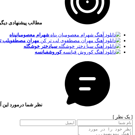
مطالب پیشنهادی دیگ
شهرام معصومیان
پناه
مهران مصطفوی
لب ت
سیا
دختر خوشگله
کوروش
فیانسه
نظر شما درمورد این آ
[ یک نظر ]