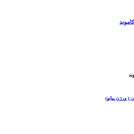
اموند
ند
 ( ورژن پیانو)