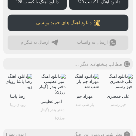
دانلود آهنگ با کیفیت 320
دانلود آهنگ با کیفیت 128
دانلود آهنگ های حمید یونسی
ارسال به واتساپ
ارسال به تلگرام
مطالب پیشنهادی دیگر …
علی قمصری
مهراد جم
رضا پاشا
امیر عظیمی
خیز رستم
باز شب شد
رویای زیبا
دختر بندر (گیتار
ورژن)
نظر شما درمورد این آهنگ
[ بدون نظر ]