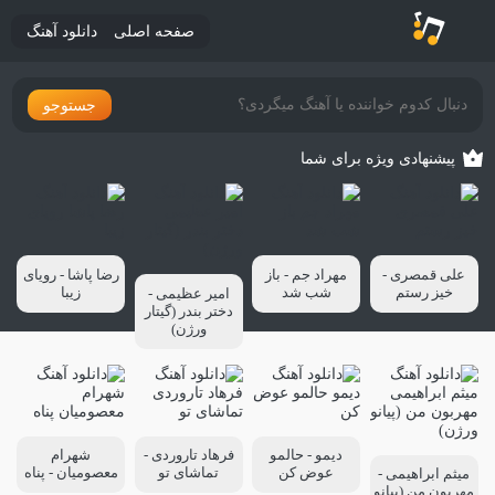
صفحه اصلی
دانلود آهنگ
جستوجو
پیشنهادی ویژه برای شما
علی قمصری -
مهراد جم - باز
رضا پاشا - رویای
خیز رستم
شب شد
زیبا
امیر عظیمی -
دختر بندر (گیتار
ورژن)
دیمو - حالمو
فرهاد تاروردی -
شهرام
عوض کن
تماشای تو
معصومیان - پناه
میثم ابراهیمی -
مهربون من (پیانو