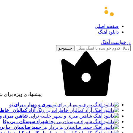
صفحه اصلی
دانلود آهنگ
درخواست آهنگ
جستوجو
پیشنهادی ویژه برای ش
پوری و مهیار - برای تو
آزاد کمالیان - خا
شاهین میری و 
شهراد سیستان - بی وفا
حمید صالحیان - بیا برد
کامران کیا - ستاره دن