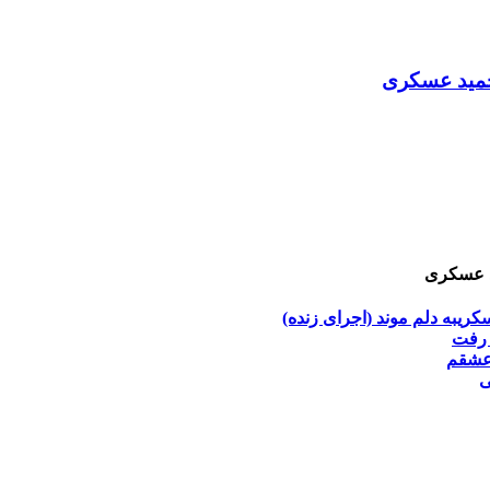
حمید عسکری
د عسکری
کری
به دلم موند (اجرای زنده)
 رفت
عشقم
ی