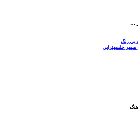
ر …
بی رنگ
 سپهر خلسه
تراپی
هنگ