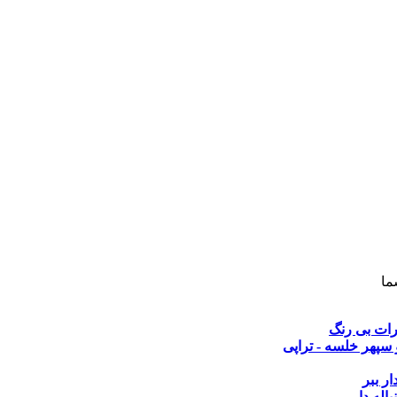
ما
طرات بی رنگ
سپهر خلسه - تراپی
ار ببر
باله دار