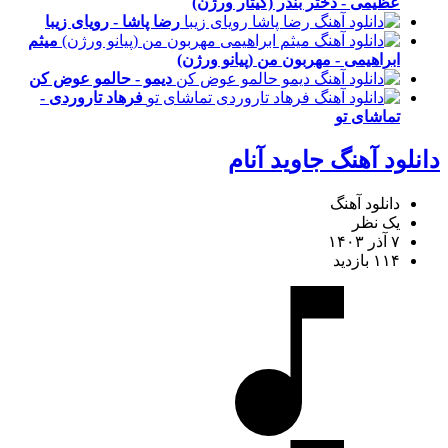
عظیمی - دختر بندر (گیتار ورژن)
رضا پاشا - رویای زیبا
میثم
ابراهیمی - مهربون من (پیانو ورژن)
دیمو - حالمو عوض کن
فرهاد تاروردی -
تماشای تو
دانلود آهنگ جاوید آنام
دانلود آهنگ
یک نظر
۷ آذر ۱۴۰۳
۱۱۴ بازدید