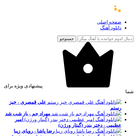
صفحه اصلی
دانلود آهنگ
جستوجو
پیشنهادی ویژه برای
شما
علی قمصری - خیز
رستم
مهراد جم - باز شب شد
امیر
عظیمی - دختر بندر (گیتار ورژن)
رضا پاشا - رویای زیبا