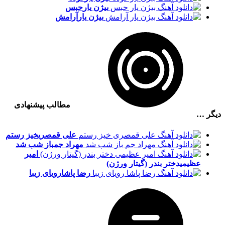
بیژن یار
حبس
بیژن یار
آرامش
مطالب پیشنهادی
دیگر …
علی قمصری
خیز رستم
مهراد جم
باز شب شد
امیر
عظیمی
دختر بندر (گیتار ورژن)
رضا پاشا
رویای زیبا